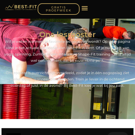
GRATIS
PROEFWEEK
Ons lesrooster
Wil je weten wanneer je favoriete les gegeven wordt? Op deze pagina
vind je het actuele lesrooster van Best-Fit in Best. Of je nu houdt van
yoga, spinning, Zumba of een intensieve Shape-Fit training – er is altijd
wel een moment dat bij jouw ritme past.
Ons rooster is overzichtelijk ingedeeld, zodat je in één oogopslag ziet
welke lessen wanneer plaatsvinden. Train je liever in de ochtend,
overdag of juist in de avond? Bij Best-Fit kies je wat bij jou past.