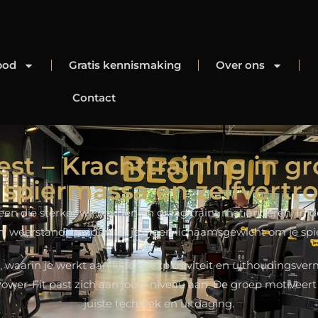
bod
Gratis kennismaking
Over ons
Contact
est – Krachttraining in 
spiermassa en zelfvert
reen die sterker wil worden en graag traint met anderen. In d
 weerstandsbanden en je eigen lichaamsgewicht om je spie
 waarin je werkt aan kracht, explosiviteit en uithoudingsv
: Power-Fit past zich aan jouw niveau aan. De groep motiveert
juiste techniek en uitdaging.