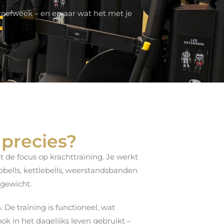
proefweek – en ervaar wat het met je
 precies?
t de focus op krachttraining. Je werkt
bells, kettlebells, weerstandsbanden
sgewicht.
 De training is functioneel, wat
ok in het dagelijks leven gebruikt –