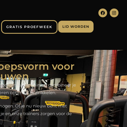
LID WORDEN
GRATIS PROEFWEEK
groepsvorm voor
rouwen
eze intensieve training combineer je
ren optimaal te prikkelen.
ermogen. Of je nu nieuw bent met
 je en onze trainers zorgen voor de