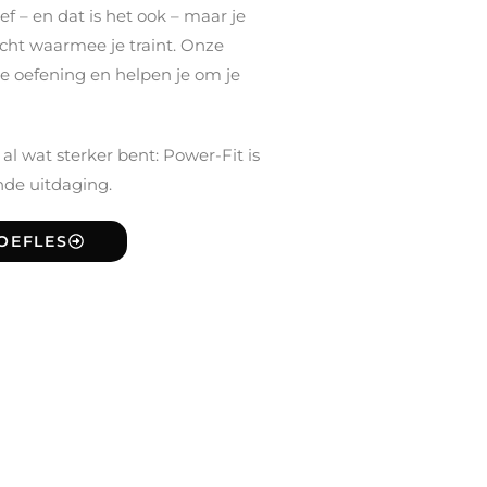
ef – en dat is het ook – maar je
icht waarmee je traint. Onze
ke oefening en helpen je om je
 al wat sterker bent: Power-Fit is
nde uitdaging.
OEFLES