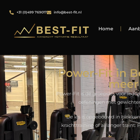
+31 (0)499 769017
info@best-fit.nl
Home
Aan
Power-Fit in B
meer 
Power-Fit is dé groepsles voor iede
oefeningen met gewichten,
De les is opgebouwd in blokken,
krachttraining of al langer traint