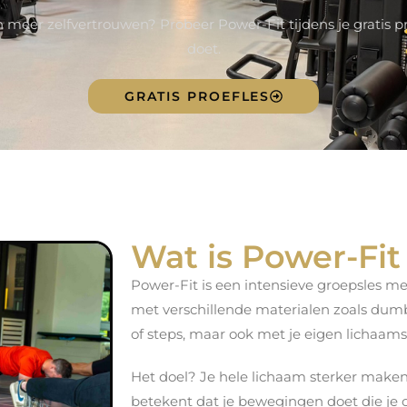
n meer zelfvertrouwen? Probeer Power-Fit tijdens je gratis 
doet.
GRATIS PROEFLES
Wat is Power-Fit
Power-Fit is een intensieve groepsles me
met verschillende materialen zoals dumb
of steps, maar ook met je eigen lichaam
Het doel? Je hele lichaam sterker maken.
betekent dat je bewegingen doet die je o