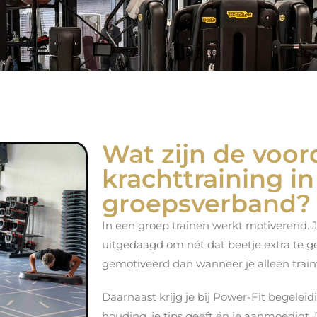
Wat zijn de voor
krachttraining in
groepsverband?
In een groep trainen werkt motiverend. 
uitgedaagd om nét dat beetje extra te gev
gemotiveerd dan wanneer je alleen train
Daarnaast krijg je bij Power-Fit begeleidi
houding, je tips geeft én je aanmoedigt. 