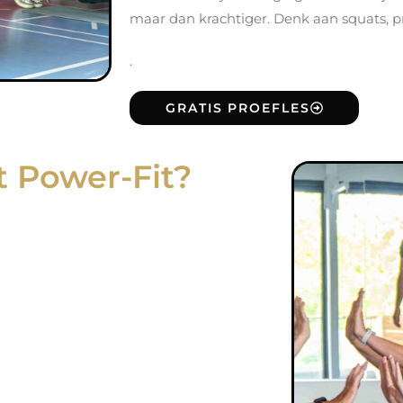
maar dan krachtiger. Denk aan squats, pr
.
GRATIS PROEFLES
t Power-Fit?