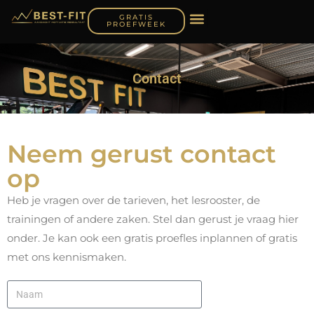
GRATIS
PROEFWEEK
Contact
Neem gerust contact
op
Heb je vragen over de tarieven, het lesrooster, de
trainingen of andere zaken. Stel dan gerust je vraag hier
onder. Je kan ook een gratis proefles inplannen of gratis
met ons kennismaken.