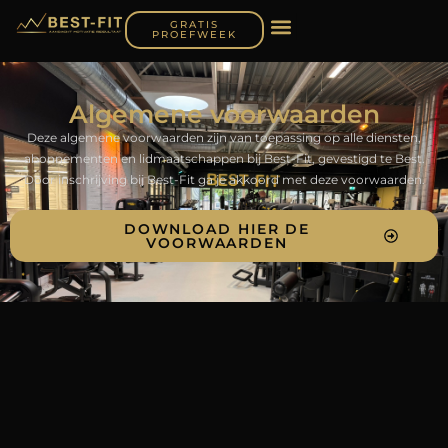
GRATIS
PROEFWEEK
Algemene voorwaarden
Deze algemene voorwaarden zijn van toepassing op alle diensten,
abonnementen en lidmaatschappen bij Best-Fit, gevestigd te Best.
Door inschrijving bij Best-Fit ga je akkoord met deze voorwaarden.
DOWNLOAD HIER DE
VOORWAARDEN